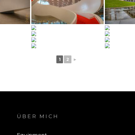
1
2
►
ÜBER MICH