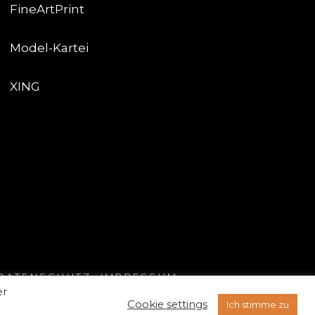
FineArtPrint
Model-Kartei
XING
DATENSCHUTZ
.
IMPRESSUM
er
e
Cookie settings
Ich stimme zu