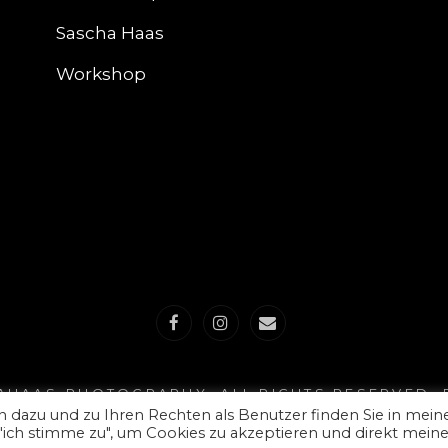
Sascha Haas
Workshop
Facebook
Instagram
E-
Mail
AHAAS-PHOTOGRAPHY
. ALL RIGHTS RESERVED.
 dazu und zu Ihren Rechten als Benutzer finden Sie in mein
 "ich stimme zu", um Cookies zu akzeptieren und direkt mein