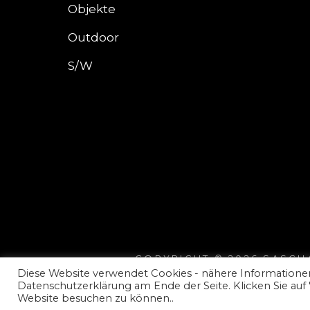
Objekte
Outdoor
S/W
COPYRIGHT © 2026
SASCH
Diese Website verwendet Cookies - nähere Informationen
Datenschutzerklärung am Ende der Seite. Klicken Sie auf
Website besuchen zu können..