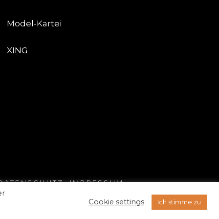
Model-Kartei
XING
DATENSCHUTZ
.
IMPRESSUM
er
e
Cookie settings
Ich stimme zu