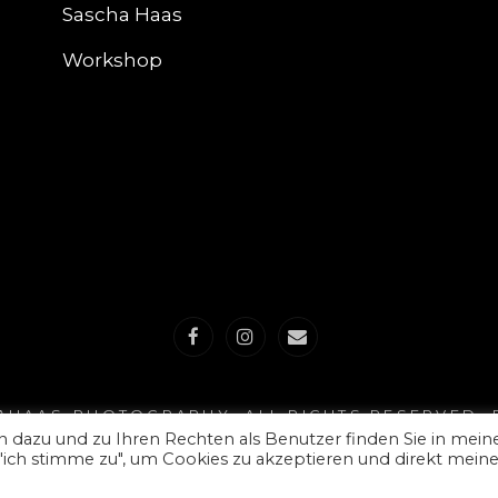
Sascha Haas
Workshop
Facebook
Instagram
E-
Mail
AHAAS-PHOTOGRAPHY
. ALL RIGHTS RESERVED.
 dazu und zu Ihren Rechten als Benutzer finden Sie in mein
 "ich stimme zu", um Cookies zu akzeptieren und direkt mein