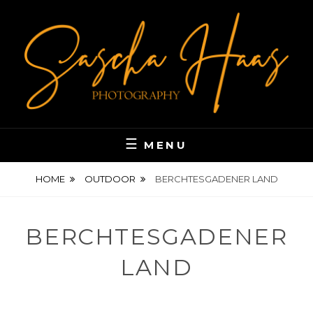
Skip
to
content
DIE WELT IN BILDERN
SASCHAHAAS-
MENU
PHOTOGRAPHY
HOME
OUTDOOR
BERCHTESGADENER LAND
BERCHTESGADENER
LAND