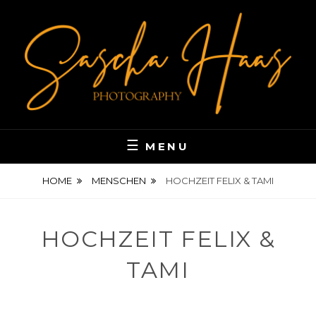
Skip
to
content
DIE WELT IN BILDERN
SASCHAHAAS-
MENU
PHOTOGRAPHY
HOME
MENSCHEN
HOCHZEIT FELIX & TAMI
HOCHZEIT FELIX &
TAMI