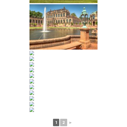
1
2
►